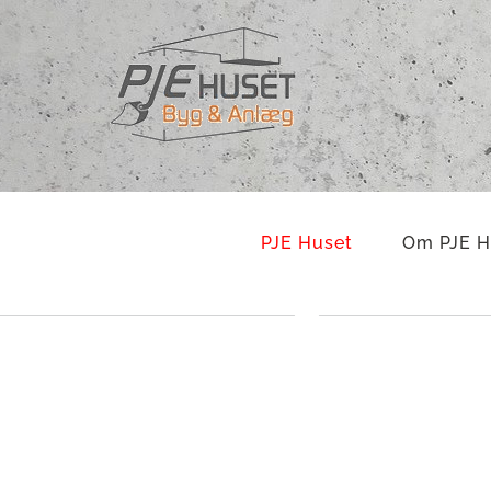
Skip
to
content
PJE Huset
Om PJE H