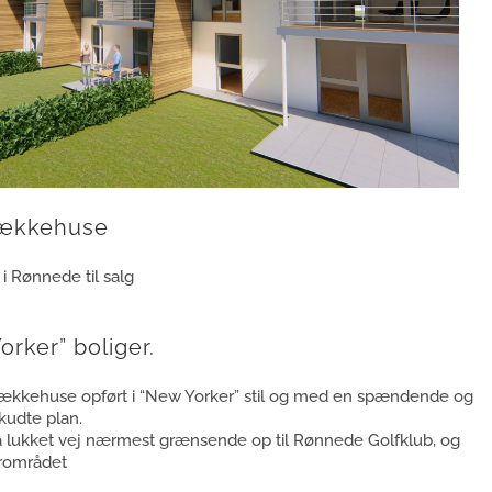
Rækkehuse
i Rønnede til salg
rker” boliger.
rækkehuse opført i “New Yorker” stil og med en spændende og
skudte plan.
å lukket vej nærmest grænsende op til Rønnede Golfklub, og
ærområdet