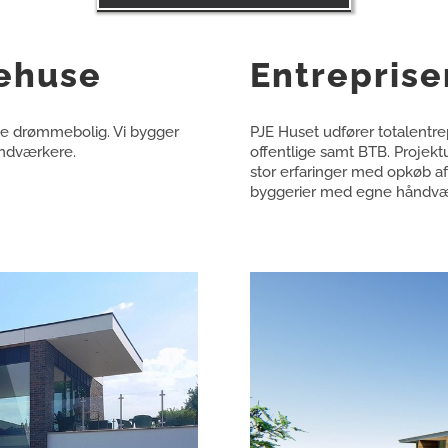
lehuse
Entreprise
ye drømmebolig. Vi bygger
PJE Huset udfører totalentrep
åndværkere.
offentlige samt BTB. Projektu
stor erfaringer med opkøb af 
byggerier med egne håndvær