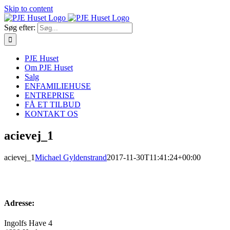
Skip to content
Søg efter:
PJE Huset
Om PJE Huset
Salg
ENFAMILIEHUSE
ENTREPRISE
FÅ ET TILBUD
KONTAKT OS
acievej_1
acievej_1
Michael Gyldenstrand
2017-11-30T11:41:24+00:00
Adresse:
Ingolfs Have 4