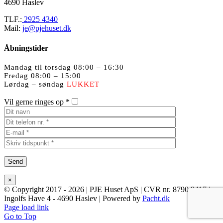
4690 Haslev
TLF.:
2925 4340
Mail:
je@pjehuset.dk
Åbningstider
Mandag til torsdag 08:00 – 16:30
Fredag 08:00 – 15:00
Lørdag – søndag
LUKKET
Vil gerne ringes op *
×
© Copyright 2017 -
2026 | PJE Huset ApS | CVR nr. 8790 9417 |
Ingolfs Have 4 - 4690 Haslev | Powered by
Pacht.dk
Page load link
Go to Top