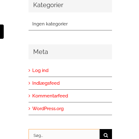
Kategorier
Ingen kategorier
t
-
ail
Meta
Log ind
Indlægsfeed
Kommentarfeed
WordPress.org
Søg
efter: