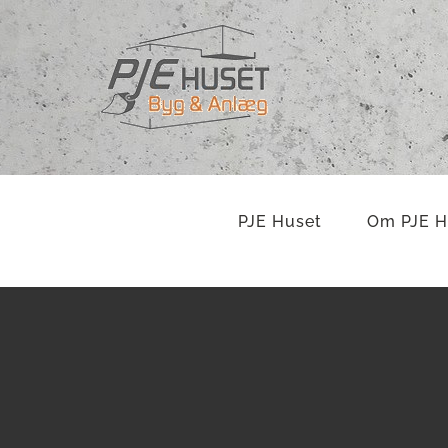
Skip
to
content
PJE Huset
Om PJE H